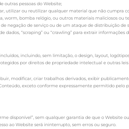
de outras pessoas do Website;
gar, utilizar ou reutilizar qualquer material que não cumpra
oia, worm, bomba relógio, ou outros materiais maliciosos ou t
de negação de serviço ou de um ataque de distribuição de s
de dados, “scraping” ou “crawling” para extrair informações 
cluídos, incluindo, sem limitação, o design, layout, logótipos
tegidos por direitos de propriedade intelectual e outras leis 
buir, modificar, criar trabalhos derivados, exibir publicamen
 Conteúdo, exceto conforme expressamente permitido pelo pr
orme disponível”, sem qualquer garantia de que o Website o
sso ao Website será ininterrupto, sem erros ou seguro.